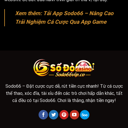
Xem thêm: Tải App Sodo66 – Nâng Cao
Trải Nghiệm Cá Cược Qua App Game
Sodo66 – Đặt cược cực dễ, rút tiền cực nhanh! Từ cá cược
thể thao, xóc đĩa, tài xỉu đến các trò chơi hấp dẫn khác, tất
cả đều có tại Sodo66. Chơi là thắng, nhận tiền ngay!