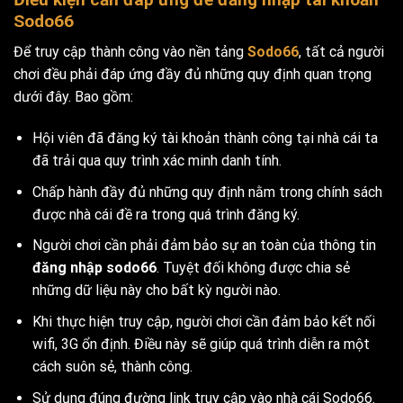
Sodo66
Để truy cập thành công vào nền tảng
Sodo66
, tất cả người
chơi đều phải đáp ứng đầy đủ những quy định quan trọng
dưới đây. Bao gồm:
Hội viên đã đăng ký tài khoản thành công tại nhà cái ta
đã trải qua quy trình xác minh danh tính.
Chấp hành đầy đủ những quy định nằm trong chính sách
được nhà cái đề ra trong quá trình đăng ký.
Người chơi cần phải đảm bảo sự an toàn của thông tin
đăng nhập sodo66
. Tuyệt đối không được chia sẻ
những dữ liệu này cho bất kỳ người nào.
Khi thực hiện truy cập, người chơi cần đảm bảo kết nối
wifi, 3G ổn định. Điều này sẽ giúp quá trình diễn ra một
cách suôn sẻ, thành công.
Sử dụng đúng đường link truy cập vào nhà cái Sodo66.