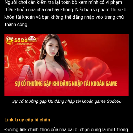
Người chơi cần kiểm tra lại toàn bộ xem mình có vi phạm
điều khoản của nhà cái hay không. Nếu bạn vi phạm thì sẽ bị
khóa tài khoản và bạn không thể đăng nhập vào trang chủ
thành công.
Sự cố thường gặp khi đăng nhập tài khoản game Sodo66
Link truy cập bị chặn
Đường link chính thức của nhà cái bị chặn cũng là một trong